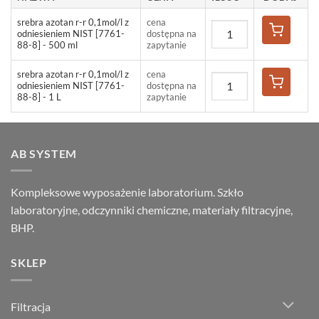
srebra azotan r-r 0,1mol/l z
cena
odniesieniem NIST [7761-
dostępna na
88-8] - 500 ml
zapytanie
srebra azotan r-r 0,1mol/l z
cena
odniesieniem NIST [7761-
dostępna na
88-8] - 1 L
zapytanie
AB SYSTEM
Kompleksowe wyposażenie laboratorium. Szkło
laboratoryjne, odczynniki chemiczne, materiały filtracyjne,
BHP.
SKLEP
Filtracja