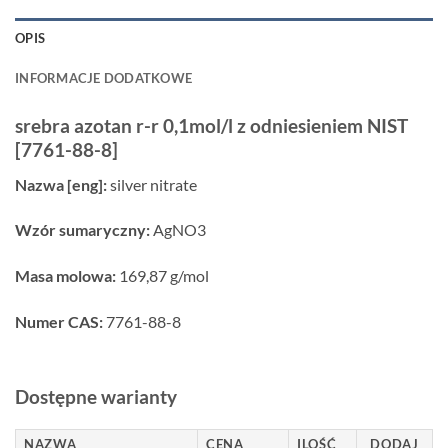
OPIS
INFORMACJE DODATKOWE
srebra azotan r-r 0,1mol/l z odniesieniem NIST
[7761-88-8]
Nazwa [eng]:
silver nitrate
Wzór sumaryczny:
AgNO3
Masa molowa:
169,87 g/mol
Numer CAS:
7761-88-8
Dostępne warianty
NAZWA
CENA
ILOŚĆ
DODAJ