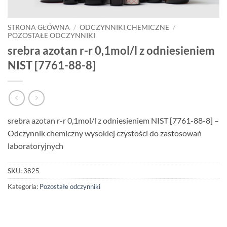
STRONA GŁÓWNA
/
ODCZYNNIKI CHEMICZNE
/
POZOSTAŁE ODCZYNNIKI
srebra azotan r-r 0,1mol/l z odniesieniem
NIST [7761-88-8]
srebra azotan r-r 0,1mol/l z odniesieniem NIST [7761-88-8] –
Odczynnik chemiczny wysokiej czystości do zastosowań
laboratoryjnych
SKU:
3825
Kategoria:
Pozostałe odczynniki