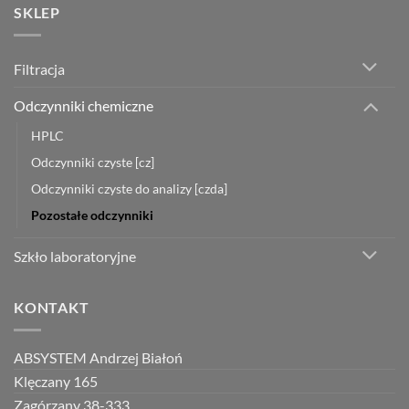
SKLEP
Filtracja
Odczynniki chemiczne
HPLC
Odczynniki czyste [cz]
Odczynniki czyste do analizy [czda]
Pozostałe odczynniki
Szkło laboratoryjne
KONTAKT
ABSYSTEM Andrzej Białoń
Klęczany 165
Zagórzany 38-333