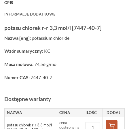
OPIS
INFORMACJE DODATKOWE
potasu chlorek r-r 3,3 mol/l [7447-40-7]
Nazwa [eng]:
potassium chloride
Wzór sumaryczny:
KCl
Masa molowa:
74,56 g/mol
Numer CAS:
7447-40-7
Dostępne warianty
NAZWA
CENA
ILOŚĆ
DODAJ
cena
potasu chlorek r-r 3,3 mol/l
dostępna na