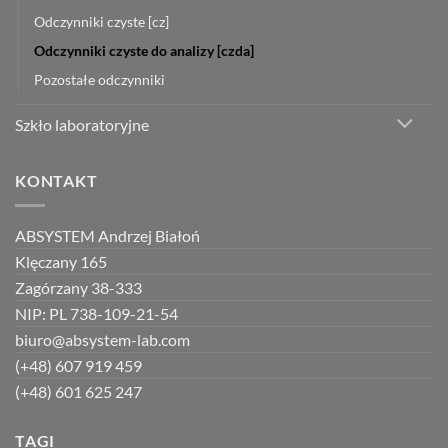
Odczynniki czyste [cz]
Odczynniki czyste do analizy [czda]
Pozostałe odczynniki
Szkło laboratoryjne
KONTAKT
ABSYSTEM Andrzej Białoń
Klęczany 165
Zagórzany 38-333
NIP: PL 738-109-21-54
biuro@absystem-lab.com
(+48) 607 919 459
(+48) 601 625 247
TAGI