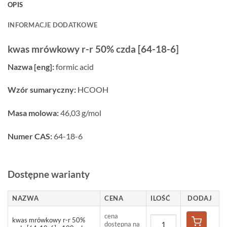
OPIS
INFORMACJE DODATKOWE
kwas mrówkowy r-r 50% czda [64-18-6]
Nazwa [eng]:
formic acid
Wzór sumaryczny:
HCOOH
Masa molowa:
46,03 g/mol
Numer CAS:
64-18-6
Dostępne warianty
NAZWA
CENA
ILOŚĆ
DODAJ
cena
kwas mrówkowy r-r 50%
dostępna na