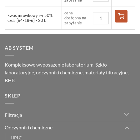
zapytanie
cena
kwas mrówkowy r-r 50%
dostępna na
czda [64-18-6] - 20 L
zapytanie
AB SYSTEM
Kompleksowe wyposażenie laboratorium. Szkło
laboratoryjne, odczynniki chemiczne, materiały filtracyjne,
BHP.
SKLEP
Filtracja
Odczynniki chemiczne
HPLC