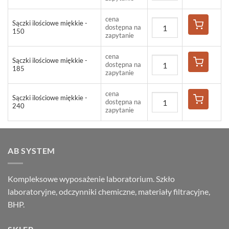
cena
Sączki ilościowe miękkie -
dostępna na
150
zapytanie
cena
Sączki ilościowe miękkie -
dostępna na
185
zapytanie
cena
Sączki ilościowe miękkie -
dostępna na
240
zapytanie
AB SYSTEM
Kompleksowe wyposażenie laboratorium. Szkło
laboratoryjne, odczynniki chemiczne, materiały filtracyjne,
BHP.