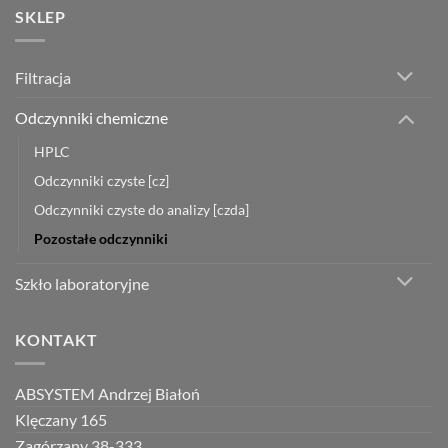
SKLEP
Filtracja
Odczynniki chemiczne
HPLC
Odczynniki czyste [cz]
Odczynniki czyste do analizy [czda]
Pozostałe odczynniki
Szkło laboratoryjne
KONTAKT
ABSYSTEM Andrzej Białoń
Klęczany 165
Zagórzany 38-333