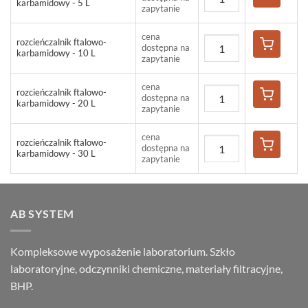
karbamidowy - 5 L
zapytanie
cena
rozcieńczalnik ftalowo-
dostępna na
karbamidowy - 10 L
zapytanie
cena
rozcieńczalnik ftalowo-
dostępna na
karbamidowy - 20 L
zapytanie
cena
rozcieńczalnik ftalowo-
dostępna na
karbamidowy - 30 L
zapytanie
AB SYSTEM
Kompleksowe wyposażenie laboratorium. Szkło
laboratoryjne, odczynniki chemiczne, materiały filtracyjne,
BHP.