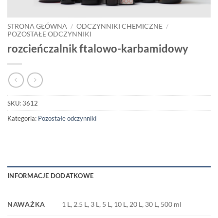
STRONA GŁÓWNA
/
ODCZYNNIKI CHEMICZNE
/
POZOSTAŁE ODCZYNNIKI
rozcieńczalnik ftalowo-karbamidowy
SKU:
3612
Kategoria:
Pozostałe odczynniki
INFORMACJE DODATKOWE
NAWAŻKA
1 L, 2.5 L, 3 L, 5 L, 10 L, 20 L, 30 L, 500 ml