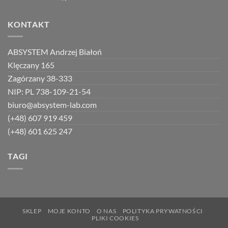
KONTAKT
ABSYSTEM Andrzej Białoń
Klęczany 165
Zagórzany 38-333
NIP: PL 738-109-21-54
biuro@absystem-lab.com
(+48) 607 919 459
(+48) 601 625 247
TAGI
SKLEP
MOJE KONTO
O NAS
POLITYKA PRYWATNOŚCI
PLIKI COOKIES