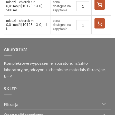
miedzi II chlorek r-r
cena
0,01mol/l [10125-13-0] -
dostępna na
500 ml
zapytanie
miedzi II chlorek r-r
cena
0,01mol/l [10125-13-0] - 1
dostępna na
L
zapytanie
AB SYSTEM
Kompleksowe wyposażenie laboratorium. Szkło
laboratoryjne, odczynniki chemiczne, materiały filtracyjne,
BHP.
SKLEP
Filtracja
Odczynniki chemiczne