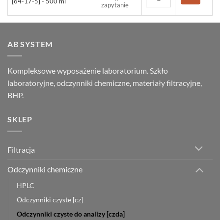
[64-17-5] - 500 ml
zapytanie
AB SYSTEM
Kompleksowe wyposażenie laboratorium. Szkło
laboratoryjne, odczynniki chemiczne, materiały filtracyjne,
BHP.
SKLEP
Filtracja
Odczynniki chemiczne
HPLC
Odczynniki czyste [cz]
Odczynniki czyste do analizy [czda]