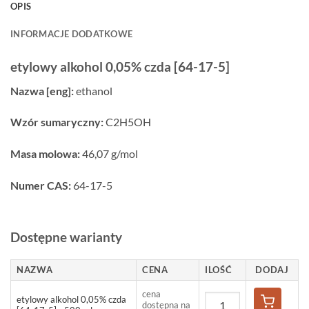
OPIS
INFORMACJE DODATKOWE
etylowy alkohol 0,05% czda [64-17-5]
Nazwa [eng]:
ethanol
Wzór sumaryczny:
C2H5OH
Masa molowa:
46,07 g/mol
Numer CAS:
64-17-5
Dostępne warianty
NAZWA
CENA
ILOŚĆ
DODAJ
cena
etylowy alkohol 0,05% czda
dostępna na