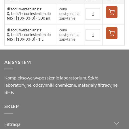
di sodu wersenian r-r
cena
0,1mol/l z odniesieniem do
dostępna na
NIST [139-33-3] - 500 ml
zapytanie
di sodu wersenian r-r
cena
0,1mol/l z odniesieniem do
dostępna na
NIST [139-33-3] - 1 L
zapytanie
AB SYSTEM
Kompleksowe wyposażenie laboratorium. Szkło
laboratoryjne, odczynniki chemiczne, materiały filtracyjne,
BHP.
SKLEP
Filtracja