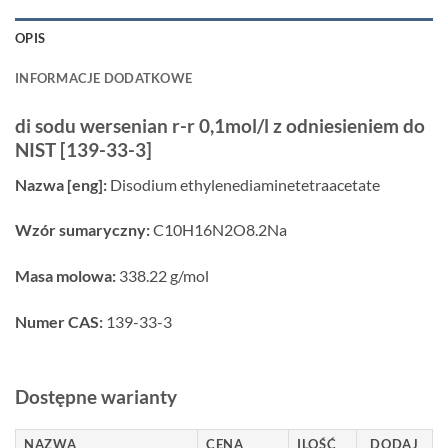
OPIS
INFORMACJE DODATKOWE
di sodu wersenian r-r 0,1mol/l z odniesieniem do
NIST [139-33-3]
Nazwa [eng]:
Disodium ethylenediaminetetraacetate
Wzór sumaryczny:
C10H16N2O8.2Na
Masa molowa:
338.22 g/mol
Numer CAS:
139-33-3
Dostępne warianty
NAZWA
CENA
ILOŚĆ
DODAJ