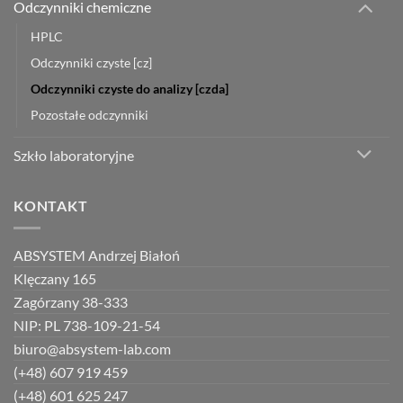
Odczynniki chemiczne
HPLC
Odczynniki czyste [cz]
Odczynniki czyste do analizy [czda]
Pozostałe odczynniki
Szkło laboratoryjne
KONTAKT
ABSYSTEM Andrzej Białoń
Klęczany 165
Zagórzany 38-333
NIP: PL 738-109-21-54
biuro@absystem-lab.com
(+48) 607 919 459
(+48) 601 625 247