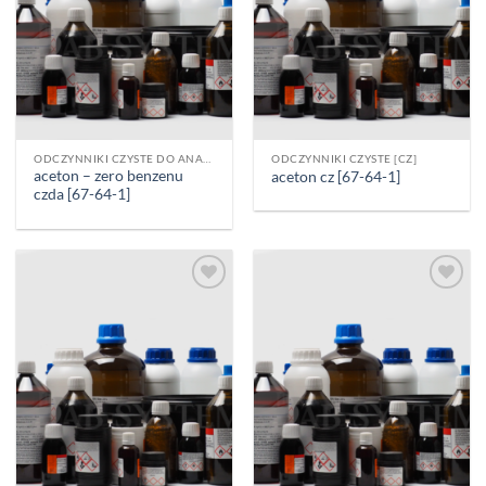
ODCZYNNIKI CZYSTE DO ANALIZY [CZDA]
ODCZYNNIKI CZYSTE [CZ]
aceton – zero benzenu
aceton cz [67-64-1]
czda [67-64-1]
Add to
Add to
wishlist
wishlist