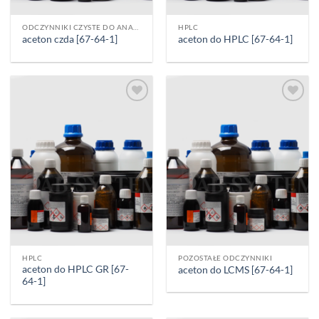
ODCZYNNIKI CZYSTE DO ANALIZY [CZDA]
HPLC
aceton czda [67-64-1]
aceton do HPLC [67-64-1]
Add to
Add to
wishlist
wishlist
HPLC
POZOSTAŁE ODCZYNNIKI
aceton do HPLC GR [67-
aceton do LCMS [67-64-1]
64-1]