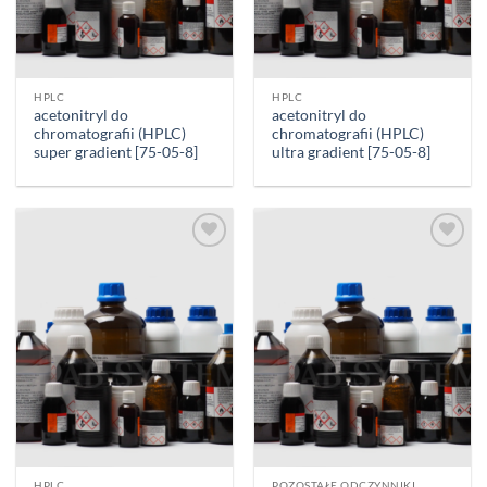
HPLC
HPLC
acetonitryl do
acetonitryl do
chromatografii (HPLC)
chromatografii (HPLC)
super gradient [75-05-8]
ultra gradient [75-05-8]
Add to
Add to
wishlist
wishlist
HPLC
POZOSTAŁE ODCZYNNIKI