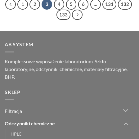
1
2
3
4
5
6
…
131
132
133
AB SYSTEM
Kompleksowe wyposażenie laboratorium. Szkło
laboratoryjne, odczynniki chemiczne, materiały filtracyjne,
BHP.
SKLEP
Filtracja
Odczynniki chemiczne
HPLC