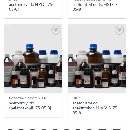
acetonitryl do HPLC [75-
acetonitryl do LCMS [75-
05-8]
05-8]
Add to
Add to
wishlist
wishlist
POZOSTAŁE ODCZYNNIKI
HPLC
acetonitryl do
acetonitryl do
spektroskopii [75-05-8]
spektroskopii UV-VIS [75-
05-8]