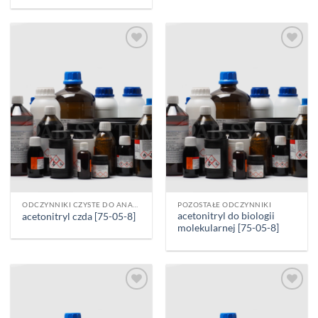
Add to
Add to
wishlist
wishlist
ODCZYNNIKI CZYSTE DO ANALIZY [CZDA]
POZOSTAŁE ODCZYNNIKI
acetonitryl do biologii
acetonitryl czda [75-05-8]
molekularnej [75-05-8]
Add to
Add to
wishlist
wishlist