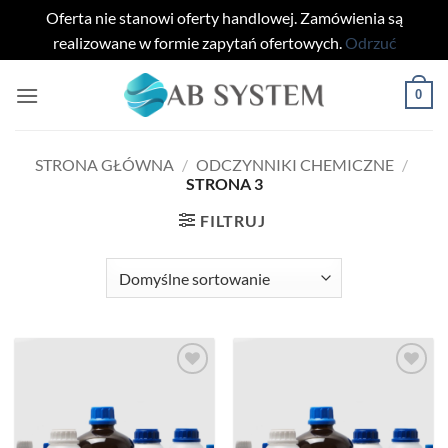
Oferta nie stanowi oferty handlowej. Zamówienia są
realizowane w formie zapytań ofertowych.
Odrzuć
Przewiń
0
do
zawartości
STRONA GŁÓWNA
/
ODCZYNNIKI CHEMICZNE
/
STRONA 3
FILTRUJ
Add to
Add to
wishlist
wishlist